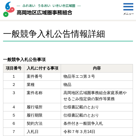
一般競争入札公告情報詳細
一般競争入札公告事項
項目番号
入札に付する事項
内容
１
案件番号
物品等エコ第３号
２
業種
物品
３
案件名称
高岡地区広域圏事務組合家庭系燃や
せるごみ指定袋の製作等業務
４
履行場所
仕様書記載のとおり
５
履行期限
仕様書記載のとおり
６
契約方法
条件付き一般競争入札
７
入札日
令和７年３月14日