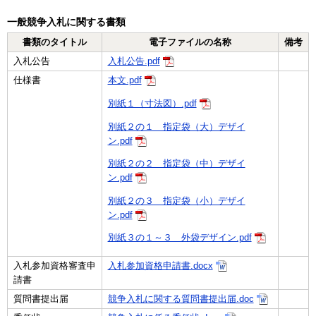
一般競争入札に関する書類
書類のタイトル
電子ファイルの名称
備考
入札公告
入札公告.pdf
仕様書
本文.pdf
別紙１（寸法図）.pdf
別紙２の１ 指定袋（大）デザイ
ン.pdf
別紙２の２ 指定袋（中）デザイ
ン.pdf
別紙２の３ 指定袋（小）デザイ
ン.pdf
別紙３の１～３ 外袋デザイン.pdf
入札参加資格審査申
入札参加資格申請書.docx
請書
質問書提出届
競争入札に関する質問書提出届.doc