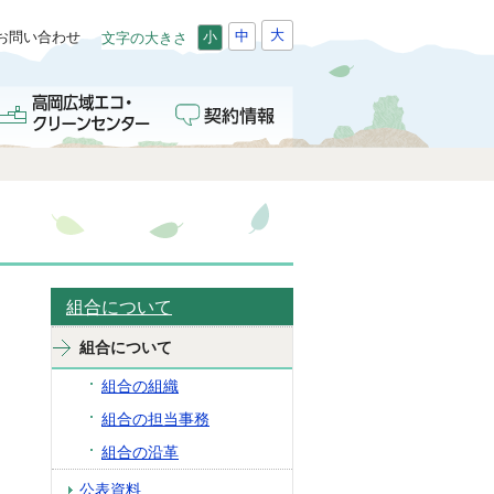
大
中
お問い合わせ
小
文字の大きさ
組合について
組合について
組合の組織
組合の担当事務
組合の沿革
公表資料