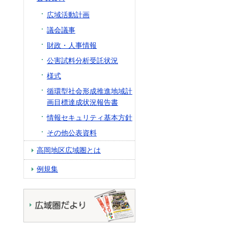
広域活動計画
議会議事
財政・人事情報
公害試料分析受託状況
様式
循環型社会形成推進地域計
画目標達成状況報告書
情報セキュリティ基本方針
その他公表資料
高岡地区広域圏とは
例規集