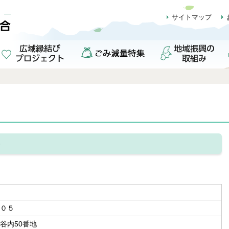
サイトマップ
合
００５
谷内50番地