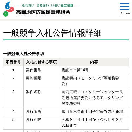
一般競争入札公告情報詳細
一般競争入札公告事項
項目番号
入札に付する事項
内容
１
案件番号
委託エコ第14号
２
契約種類
委託契約（モニタリング等業務委
託）
３
案件名称
高岡広域エコ・クリーンセンター長
期包括運営委託に係るモニタリング
等業務委託
４
履行場所
富山県氷見市上田子字笹谷内50番地
５
履行期限
令和８年４月１日から令和９年３月
31日まで