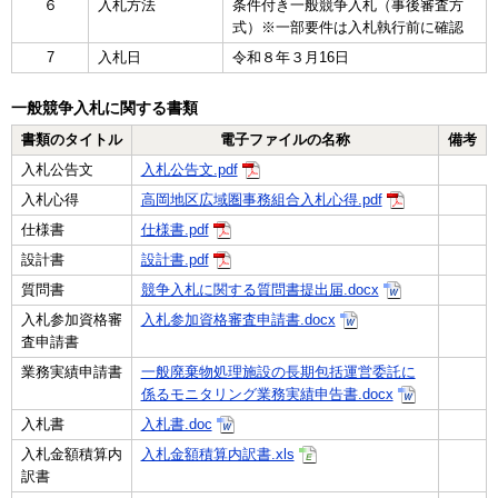
６
入札方法
条件付き一般競争入札（事後審査方
式）※一部要件は入札執行前に確認
7
入札日
令和８年３月16日
一般競争入札に関する書類
書類のタイトル
電子ファイルの名称
備考
入札公告文
入札公告文.pdf
入札心得
高岡地区広域圏事務組合入札心得.pdf
仕様書
仕様書.pdf
設計書
設計書.pdf
質問書
競争入札に関する質問書提出届.docx
入札参加資格審
入札参加資格審査申請書.docx
査申請書
業務実績申請書
一般廃棄物処理施設の長期包括運営委託に
係るモニタリング業務実績申告書.docx
入札書
入札書.doc
入札金額積算内
入札金額積算内訳書.xls
訳書