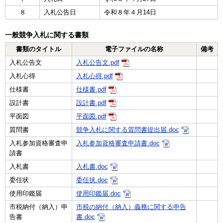
８
入札公告日
令和８年４月14日
一般競争入札に関する書類
書類のタイトル
電子ファイルの名称
備考
入札公告文
入札公告文.pdf
入札心得
入札心得.pdf
仕様書
仕様書.pdf
設計書
設計書.pdf
平面図
平面図.pdf
質問書
競争入札に関する質問書提出届.doc
入札参加資格審査申
入札参加資格審査申請書.doc
請書
入札書
入札書.doc
委任状
委任状.doc
使用印鑑届
使用印鑑届.doc
市税納付（納入）申
市税の納付（納入）義務に関する申告
告書
書.doc