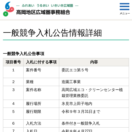
一般競争入札公告情報詳細
一般競争入札公告事項
項目番号
入札に付する事項
内容
１
案件番号
委託エコ第５号
２
業種
造園工事業
３
案件名称
高岡広域エコ・クリーンセンター植
栽管理業務委託
４
履行場所
氷見市上田子地内
５
履行期限
令和９年３月31日まで
６
入札方法
条件付き一般競争入札
7
入札日
令和８年４月27日