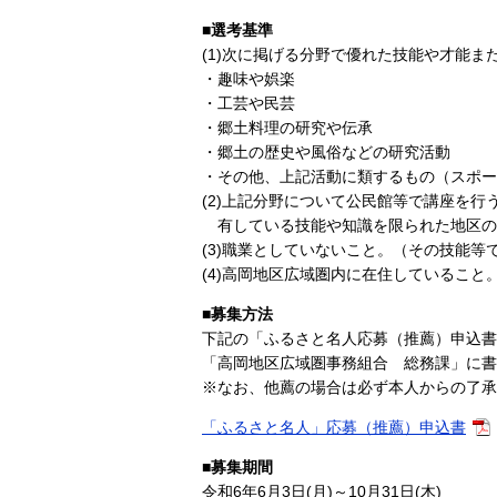
■選考基準
(1)次に掲げる分野で優れた技能や才能
・趣味や娯楽
・工芸や民芸
・郷土料理の研究や伝承
・郷土の歴史や風俗などの研究活動
・その他、上記活動に類するもの（スポー
(2)上記分野について公民館等で講座を
有している技能や知識を限られた地区の
(3)職業としていないこと。（その技能等
(4)高岡地区広域圏内に在住していること
■募集方法
下記の「ふるさと名人応募（推薦）申込書
「高岡地区広域圏事務組合 総務課」に書
※なお、他薦の場合は必ず本人からの了承
「ふるさと名人」応募（推薦）申込書
■募集期間
令和6年6月3日(月)～10月31日(木)