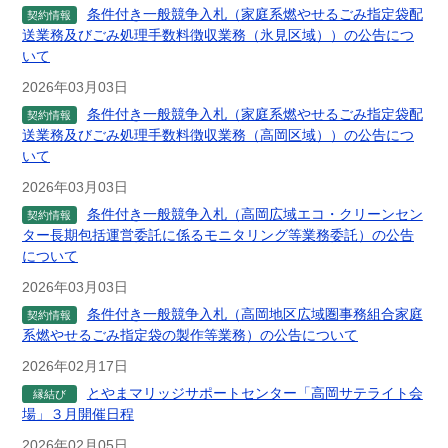
条件付き一般競争入札（家庭系燃やせるごみ指定袋配
契約情報
送業務及びごみ処理手数料徴収業務（氷見区域））の公告につ
いて
2026年03月03日
条件付き一般競争入札（家庭系燃やせるごみ指定袋配
契約情報
送業務及びごみ処理手数料徴収業務（高岡区域））の公告につ
いて
2026年03月03日
条件付き一般競争入札（高岡広域エコ・クリーンセン
契約情報
ター長期包括運営委託に係るモニタリング等業務委託）の公告
について
2026年03月03日
条件付き一般競争入札（高岡地区広域圏事務組合家庭
契約情報
系燃やせるごみ指定袋の製作等業務）の公告について
2026年02月17日
とやまマリッジサポートセンター「高岡サテライト会
縁結び
場」３月開催日程
2026年02月05日