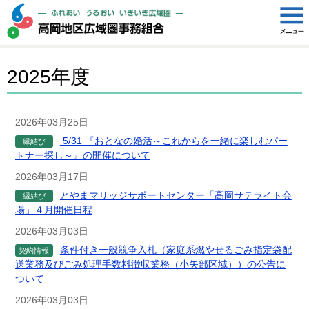
2025年度
2026年03月25日
5/31 『おとなの婚活～これからを一緒に楽しむパー
縁結び
トナー探し～』の開催について
2026年03月17日
とやまマリッジサポートセンター「高岡サテライト会
縁結び
場」４月開催日程
2026年03月03日
条件付き一般競争入札（家庭系燃やせるごみ指定袋配
契約情報
送業務及びごみ処理手数料徴収業務（小矢部区域））の公告に
ついて
2026年03月03日