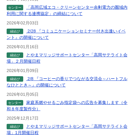
「高岡広域エコ・クリーンセンター余剰電力の圏域内
センター
利用に関する連携協定」の締結について
2026年02月03日
2/28 『コミュニケーションセミナー付き出逢いイベ
縁結び
ント』の開催について
2026年01月16日
とやまマリッジサポートセンター「高岡サテライト会
縁結び
場」２月開催日程
2026年01月09日
2/8 『コーヒーの香りでつながる交流会～ハートフル
縁結び
なひととき～』の開催について
2026年01月05日
家庭系燃やせるごみ指定袋への広告を募集します（令
センター
和８年度製作分）
2025年12月17日
とやまマリッジサポートセンター「高岡サテライト会
縁結び
場」1月開催日程