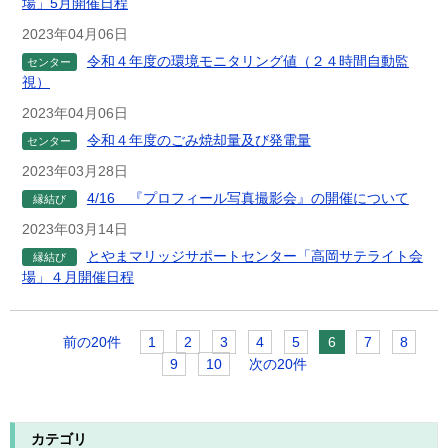
場」5月開催日程
2023年04月06日
令和４年度の環境モニタリング値（２４時間自動監
センター
視）
2023年04月06日
令和４年度のごみ焼却量及び発電量
センター
2023年03月28日
4/16 『プロフィール写真撮影会』の開催について
縁結び
2023年03月14日
とやまマリッジサポートセンター「高岡サテライト会
縁結び
場」４月開催日程
前の20件
1
2
3
4
5
6
7
8
9
10
次の20件
カテゴリ