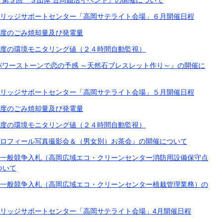
 『第３回 ３団体 合同婚活イベント』の開催について
リッジサポートセンター「高岡サテライト会場」６月開催日程
度のごみ焼却量及び発電量
度の環境モニタリング値（２４時間自動監視）
 『パワーストーンで恋の予感 ～天然石ブレスレット作り～』の開催に
リッジサポートセンター「高岡サテライト会場」５月開催日程
度のごみ焼却量及び発電量
度の環境モニタリング値（２４時間自動監視）
『プロフィール写真撮影会＆（男女別）お茶会』の開催について
一般競争入札（高岡広域エコ・クリーンセンター消防用設備保守点
ついて
一般競争入札（高岡広域エコ・クリーンセンター植栽管理業務）の
リッジサポートセンター「高岡サテライト会場」4月開催日程