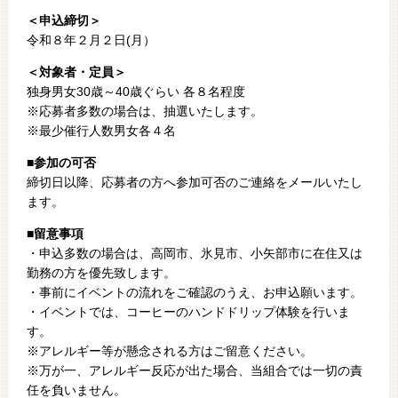
＜申込締切＞
令和８年２月２日(月）
＜対象者・定員＞
独身男女30歳～40歳ぐらい 各８名程度
※応募者多数の場合は、抽選いたします。
※最少催行人数男女各４名
■参加の可否
締切日以降、応募者の方へ参加可否のご連絡をメールいたし
ます。
■留意事項
・申込多数の場合は、高岡市、氷見市、小矢部市に在住又は
勤務の方を優先致します。
・事前にイベントの流れをご確認のうえ、お申込願います。
・イベントでは、コーヒーのハンドドリップ体験を行いま
す。
※アレルギー等が懸念される方はご留意ください。
※万が一、アレルギー反応が出た場合、当組合では一切の責
任を負いません。