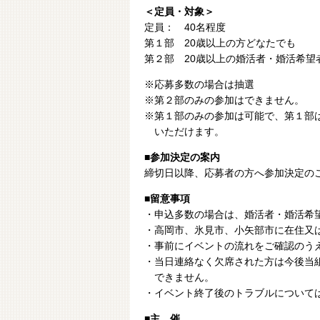
＜定員・対象＞
定員： 40名程度
第１部 20歳以上の方どなたでも
第２部 20歳以上の婚活者・婚活希望
※応募多数の場合は抽選
※第２部のみの参加はできません。
※第１部のみの参加は可能で、第１部
いただけます。
■参加決定の案内
締切日以降、
応募者の方へ参加決定の
■留意事項
・申込多数の場合は、婚活者・婚活希
・高岡市、氷見市、小矢部市に在住又
・事前にイベントの流れをご確認のう
・当日連絡なく欠席された方は今後当
できません。
・イベント終了後のトラブルについて
■主 催