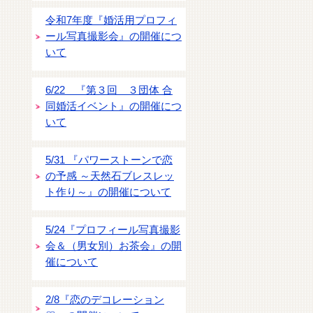
令和7年度『婚活用プロフィ
ール写真撮影会』の開催につ
いて
6/22 『第３回 ３団体 合
同婚活イベント』の開催につ
いて
5/31 『パワーストーンで恋
の予感 ～天然石ブレスレッ
ト作り～』の開催について
5/24『プロフィール写真撮影
会＆（男女別）お茶会』の開
催について
2/8『恋のデコレーション