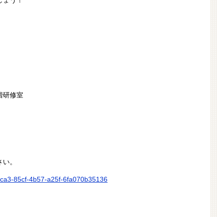
）
２階研修室
さい。
c3ca3-85cf-4b57-a25f-6fa070b35136