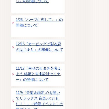
♡』の開催について
1/25『ハーブに恋して。』の
開催について
12/15『カービングで彩る恋
のはじまり』の開催について
11/17『幸せのカタチを考え
よう 結婚と未来設計セミナ
ー』の開催について
11/9『音楽＆鑑定 心を開い
てリラックス 音楽♪ととも
に！！』（婚活イベント）の