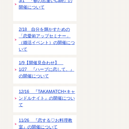
3/1 『春の出逢いCafe』の
開催について
2/18 自分を輝かすための
「恋愛術アップセミナー」
（婚活イベント）の開催につ
いて
1/9【開催見合わせ】
1/27 『ハーブに恋して。』
の開催について
12/16 『TAKAMATCH×キャ
ンドルナイト』の開催につい
て
11/26 『恋する♡お料理教
室』の開催について