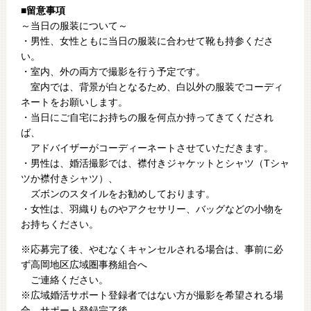
■留意事項
～当日の服装について～
・男性、女性ともに当日の服装に合わせて靴も持参くださ
い。
・室内、外の両方で撮影を行う予定です。
室内では、背景が白となるため、白以外の服装でコーディ
ネートをお願いします。
・当日にご自宅にお持ちの服を何点か持ってきてくだされ
ば、
アドバイザーがコーディーネートさせていただきます。
・男性は、婚活撮影では、襟付きジャケットとシャツ（Tシャ
ツか襟付きシャツ）、
ズボンのスタイルをお勧めしております。
・女性は、羽織りものやアクセサリー、バッグなどの小物を
お持ちください。
※応募完了後、やむなくキャンセルされる場合は、事前に必
ず高岡地区広域圏事務組合へ
ご連絡ください。
※広域婚活サポート登録者ではない方が撮影を希望される場
合、サポート登録完了後、